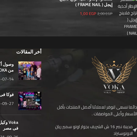
إيجل ( FRAME NAIL )
1,00
EGP
2,00
EGP
أخر المقالات
وصول أك
من VOKA
-07-14
فوكا فى
-09-27
دائما نسعى لنوفر لعملائنا أفضل المنتجات بأقل
الأسعار وأعلى المواصفات .
مدينة نصر 16 ش الشريف بجوار اوتو سمير ريان
فى مصر
الاوتوستراد