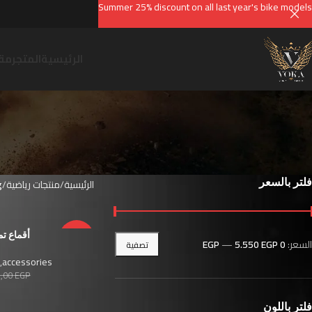
Summer 25% discount on all last year's bike models
الرئيسية
المتجر
مقا
فلتر بالسعر
الرئيسية
منتجات رياضية
g
-50%
أقماع تم
السعر:
0 EGP
5.550 EGP
—
تصفية
,
accessories
2,00
EGP
فلتر باللون