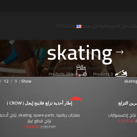
لات
عن الشركة
تواصل معنا
ENGLISH
skating
ملابس رياضية
منتجات رياضية
259 Products
3 Products
12
9
Show
skatin
رين التزلج
-50%
إطار أحذية تزلج فلاينج إيجل ( CROW )
تزلج
,
إكسسوارات
منتجات رياضية
,
spare parts
,
skating
,
تزلج
,
أحذية
EGP
1,00
تزلج
,
قطع غيار
1,00
EGP
2,00
EGP