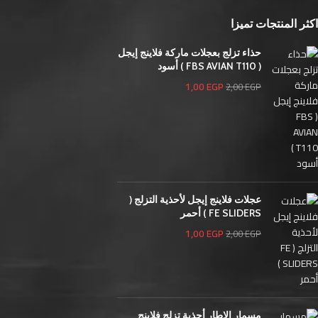
45
63
اكثر المنتجات تميزا
46
62
72مم
18
حذاء تزلج بعجلات ماركة فلاينج إيجل
( FBS AVIAN T110 ) أسود
76مم
47
1,00
EGP
2,00
EGP
80مم
47
L / XL
4
Large
12
Medium
12
S / M
4
Small
12
عجلات فلاينج إيجل لأحذية التزلج (
XL
FE SLIDERS ) أحمر
4
1,00
EGP
2,00
EGP
مسمار الإطار أحذية تزلج فلاينج