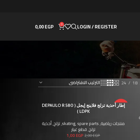
0
0,00
EGP
LOGIN / REGISTER
24
18
-50%
إطار أحذية تزلج فلاينج إيجل ( DEPAULO R 580
LDPK )
منتجات رياضية
,
spare parts
,
skating
,
تزلج
,
أحذية
تزلج
,
قطع غيار
1,00
EGP
2,00
EGP