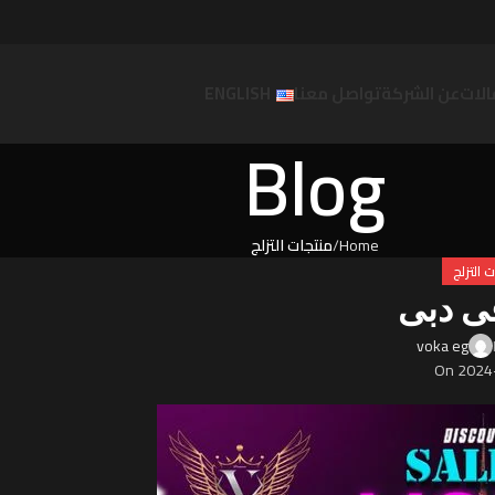
لات
عن الشركة
تواصل معنا
ENGLISH
Blog
Home
منتجات التزلج
 التزلج
ى دبى
voka eg
On 2024