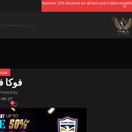
Summer 25% discount on all last year's bike models
الرئيسية
المتجر
مقا
منتجات
فوكا ف
Posted by
-09-27
0