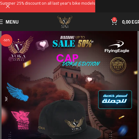
Summer 25% discount on all last year's bike models
0
MENU
0,00
EG
-50%