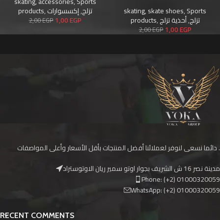
skating
,
accessories
,
Sports
products
,
إكسسوارات
,
تزلج
skating
,
skate shoes
,
Sports
1,00
EGP
products
,
أحذية تزلج
,
تزلج
2,00
EGP
1,00
EGP
2,00
EGP
دائما نسعى لنوفر لعملائنا أفضل المنتجات بأقل الأسعار وأعلى المواصفات .
مدينة نصر 16 ش الشريف بجوار اوتو سمير ريان الاوتوستراد
Phone: (+2) 01000320059
WhatsApp: (+2) 01000320059
RECENT COMMENTS