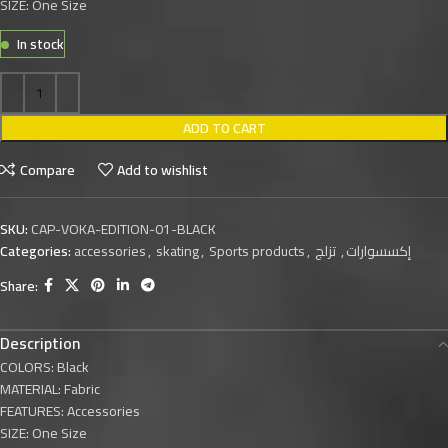
SIZE: One Size
In stock
ADD TO CART
Compare
Add to wishlist
SKU:
CAP-VOKA-EDITION-01-BLACK
Categories:
accessories
,
skating
,
Sports products
,
تزلج
,
إكسسوارات
Share:
Description
COLORS: Black
MATERIAL: Fabric
FEATURES: Accessories
SIZE: One Size