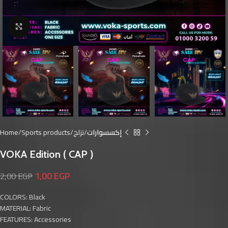
Click to enlarge
Home
Sports products
تزلج
إكسسوارات
VOKA Edition ( CAP )
1,00
EGP
2,00
EGP
COLORS: Black
MATERIAL: Fabric
FEATURES: Accessories