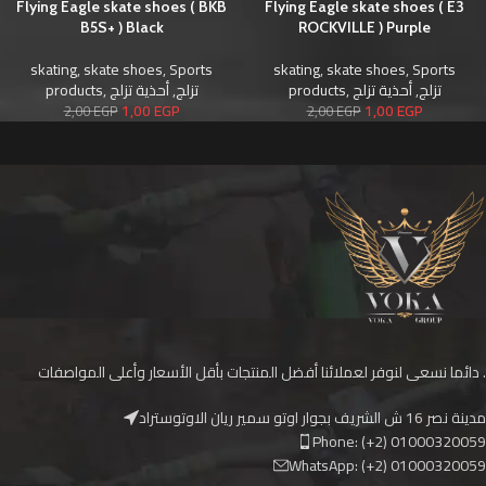
Flying Eagle skate shoes ( BKB
Flying Eagle skate shoes ( E3
B5S+ ) Black
ROCKVILLE ) Purple
skating
,
skate shoes
,
Sports
skating
,
skate shoes
,
Sports
products
,
أحذية تزلج
,
تزلج
products
,
أحذية تزلج
,
تزلج
1,00
EGP
1,00
EGP
2,00
EGP
2,00
EGP
دائما نسعى لنوفر لعملائنا أفضل المنتجات بأقل الأسعار وأعلى المواصفات .
مدينة نصر 16 ش الشريف بجوار اوتو سمير ريان الاوتوستراد
Phone: (+2) 01000320059
WhatsApp: (+2) 01000320059