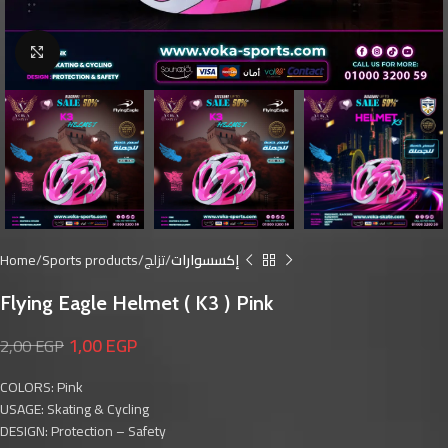
Click to enlarge
Home
Sports products
تزلج
إكسسوارات
Flying Eagle Helmet ( K3 ) Pink
1,00
EGP
2,00
EGP
COLORS: Pink
USAGE: Skating & Cycling
DESIGN: Protection – Safety