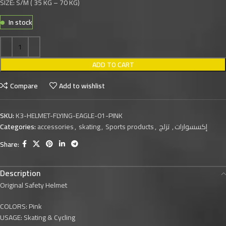
SIZE: S/M ( 35 KG – 70 KG)
In stock
ADD TO CART
Compare
Add to wishlist
SKU:
K3-HELMET-FLYING-EAGLE-01-PINK
Categories:
accessories
,
skating
,
Sports products
,
تزلج
,
إكسسوارات
Share:
Description
Original Safety Helmet
COLORS: Pink
USAGE: Skating & Cycling