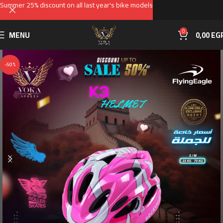
Summer 25% discount on all last year's bike models
0
MENU
0,00
EG
-50%