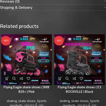
Reviews (0)
Shipping & Delivery
Related products
-50%
-50%
Flying Eagle skate shoes ( BKB
Flying Eagle skate shoes ( E3
B5S+ ) Pink
ROCKVILLE ) Black
skating
,
skate shoes
,
Sports
skating
,
skate shoes
,
Sports
products
,
أحذية تزلج
,
تزلج
products
,
أحذية تزلج
,
تزلج