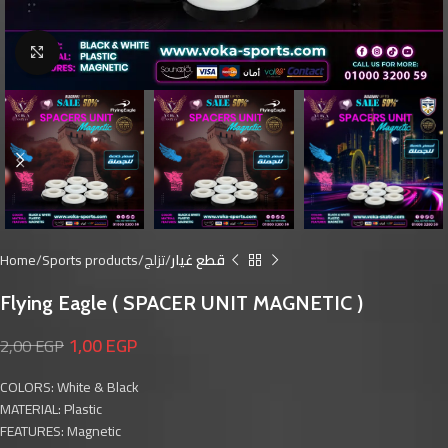
Click to enlarge
Home
Sports products
تزلج
قطع غيار
Flying Eagle ( SPACER UNIT MAGNETIC )
1,00
EGP
2,00
EGP
COLORS: White & Black
MATERIAL: Plastic
FEATURES: Magnetic