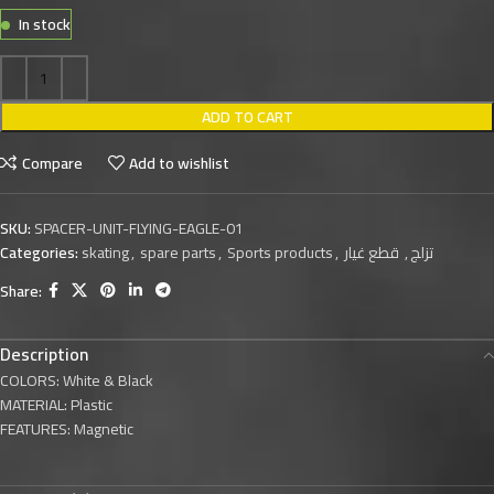
In stock
ADD TO CART
Compare
Add to wishlist
SKU:
SPACER-UNIT-FLYING-EAGLE-01
Categories:
skating
,
spare parts
,
Sports products
,
قطع غيار
,
تزلج
Share:
Description
COLORS: White & Black
MATERIAL: Plastic
FEATURES: Magnetic