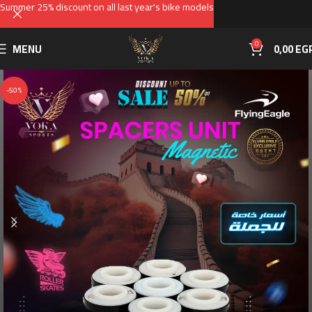
Summer 25% discount on all last year's bike models
0
MENU
0,00
EG
-50%