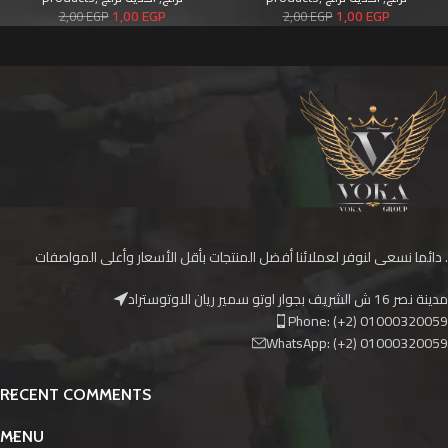
1,00
EGP
1,00
EGP
2,00
EGP
2,00
EGP
دائما نسعى لنوفر لعملائنا أفضل المنتجات بأقل الأسعار وأعلى المواصفات .
مدينة نصر 16 ش الشريف بجوار اوتو سمير ريان الاوتوستراد
Phone: (+2) 01000320059
WhatsApp: (+2) 01000320059
RECENT COMMENTS
MENU