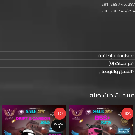
45/287 / 281-289
46/294 / 288-296
معلومات إضافية
مراجعات (0)
الشحن والتوصيل
منتجات ذات صلة
-50%
-50%
SOLD O
UT