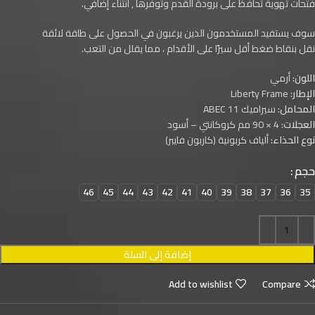
فتحات تهوية تحافظ على برودة القدم وتوفرها , انثناء إضافي.
سوف يستفيد المستخدمون الذين يرغبون في الحصول على طاقة لائقة
نقل بنقاط ضغط أقل سيرًا على الأقدام ، مما يقلل من التعب.
اللون:
أرمي
الإطار:
Liberty Frame
المحامل:
سيراميك ABEC 11
العجلات:
4 × 90 مم كروكانتي – أسود
نوع الحذاء:
ألياف كربونية (كاربون فايبر)
حجم
46
45
44
43
42
41
40
39
38
37
36
35
إضافة إلى السلة
Add to wishlist
Compare