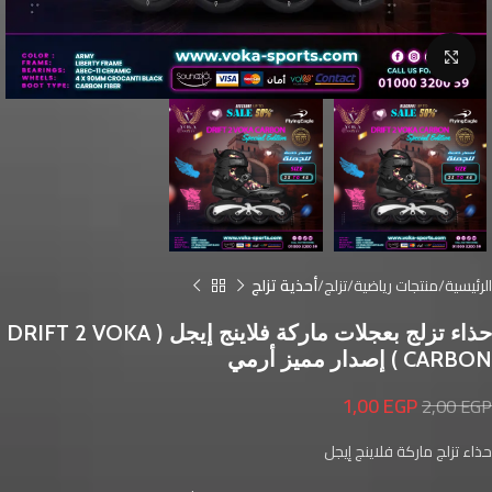
Click to enlarge
الرئيسية
منتجات رياضية
تزلج
أحذية تزلج
حذاء تزلج بعجلات ماركة فلاينج إيجل ( DRIFT 2 VOKA
CARBON ) إصدار مميز أرمي
1,00
EGP
2,00
EGP
حذاء تزلج ماركة فلاينج إيجل