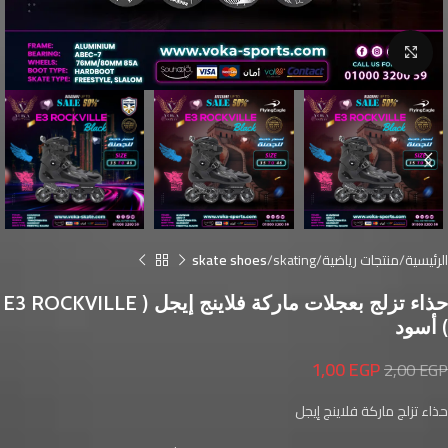
Click to enlarge
الرئيسية
منتجات رياضية
skating
skate shoes
حذاء تزلج بعجلات ماركة فلاينج إيجل ( E3 ROCKVILLE
) أسود
1,00
EGP
2,00
EGP
حذاء تزلج ماركة فلاينج إيجل