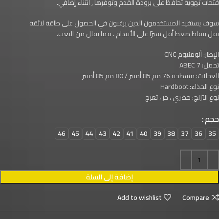
فتحات تهوية تحافظ على برودة القدم وتوفرها , انثناء إضافي.
سوف يستفيد المستخدمون الذين يرغبون في الحصول على طاقة لائقة
نقل بنقاط ضغط أقل سيرًا على الأقدام ، مما يقلل من التعب.
الإطار: ألومنيوم CNC
تحمل: ABEC 7
العجلات: مسطحة 76 مم 85 أمبير / 80 مم 85 أمبير
نوع الحذاء: Hardboot
نوع التزلج: حضري ، حر ، تعرج
حجم
46
45
44
43
42
41
40
39
38
37
36
35
إضافة إلى السلة
Add to wishlist
Compare