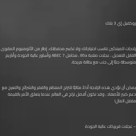
روكفيل إي 3 بلاك
زلاجات للمبتدئين تناسب احتياجاتك ولا تكسر محفظتك. إطار من الألومنيوم المقوى
القابل للتعديل ، عجلات صلابة 85a ، محامل ABEC 7 وأساور عالية الجودة وأبازيم
متوسطة جنبًا إلى جنب مع بطانة مريحة.
يمكن أن تؤدي هذه الزلاجة أداءً مثاليًا للتزلج المنتظم والقفز والشرائح والتعرج مع
دعم كبير للأصفاد ، وقد تكون أفضل تزلج في العالم عندما يتعلق الأمر بالقيمة
مقابل المال!
– عجلات فريزكات عالية الجودة