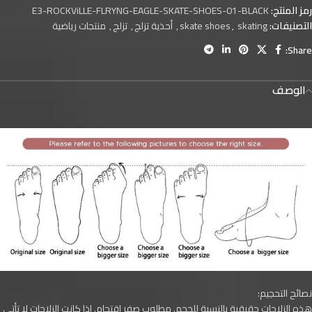
رمز المنتج:
E3-ROCKViLLE-FLRYNG-EAGLE-SKATE-SHOES-01-BLACK
التصنيفات:
skating
,
skate shoes
,
أحذية تزلج
,
تزلج
,
منتجات رياضية
Share:
الوصف
نصائح التحجيم:
هذه الزلاجات حقيقية بالنسبة للحجم. مطلوب صفر اقتحام. إذا كانت الزلاجات لا تأتي