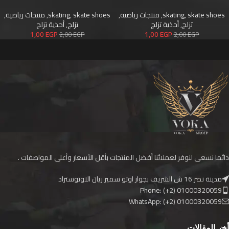
skate shoes
,
skating
,
منتجات رياضية
,
skate shoes
,
skating
,
منتجات رياضية
,
تزلج
,
أحذية تزلج
تزلج
,
أحذية تزلج
1,00
EGP
1,00
EGP
2,00
EGP
2,00
EGP
دائما نسعى لنوفر لعملائنا أفضل المنتجات بأقل الأسعار وأعلى المواصفات .
مدينة نصر 16 ش الشريف بجوار اوتو سمير ريان الاوتوستراد
Phone: (+2) 01000320059
WhatsApp: (+2) 01000320059
أخر المقالات