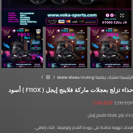
Click to enlarge
الرئيسية
منتجات رياضية
skating
skate shoes
حذاء تزلج بعجلات ماركة فلاينج إيجل ( F110X ) أسود
1,00
EGP
2,00
EGP
حذاء تزلج ماركة فلاينج إيجل
فتحات تهوية تحافظ على برودة القدم وتوفرها , انثناء إضافي.