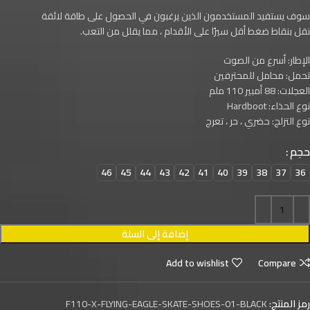
سوف يستفيد المستخدمون الذين يرغبون في الحصول على طاقة لائقة
نقل بنقاط ضغط أقل سيرًا على الأقدام ، مما يقلل من التعب.
الإطار: أسرع من الصوت
تحمل: محامل للمحترفين
العجلات: 88 أمبير 110 ملم
نوع الحذاء: Hardboot
نوع التزلج: حضري ، حر ، تعرج
حجم
46
45
44
43
42
41
40
39
38
37
36
إضافة إلى السلة
Add to wishlist
Compare
رمز المنتج:
F110-X-FLYING-EAGLE-SKATE-SHOES-01-BLACK