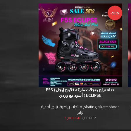
-50%
-50%
حذاء تزلج بعجلات ماركة فلاينج إيجل ( F5S
ECLIPSE ) أسود مع وردي
TIMUM
skate shoes
,
skating
,
منتجات رياضية
,
تزلج
,
أحذية
skate shoes
,
ating
تزلج
1,00
EGP
EGP
2,00
EGP