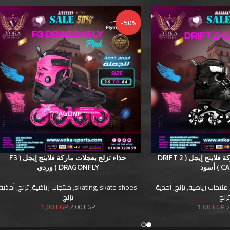
-50%
حذاء تزلج بعجلات ماركة فلاينج إيجل ( DRIFT 2
حذاء تزلج بعجلات ماركة فلاينج إيجل ( F3
أسود
DRAGONFLY ) وردي
منتجات رياضية
,
تزلج
,
أحذية
skate shoes
,
skating
,
منتجات رياضية
,
تزلج
,
أحذية
زلج
تزلج
1,00
EGP
1,00
EGP
2,00
EGP
2