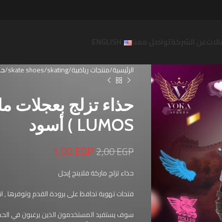
لات
عن الشركة
تواصل معنا
ENGLISH
الرئيسية
منتجات رياضية
skating
skate shoes
حذا
LUMOS ) أسود
1,00
EGP
2,00
EGP
حذاء تزلج ماركة فلاينج إيجل
فتحات تهوية تحافظ على برودة القدم وتوفرها , انث
سوف يستفيد المستخدمون الذين يرغبون في الحص