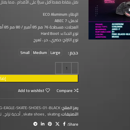
نقل بنقاط ضغط أقل سيرًا على الأقدام ، مما يقلل
الإطار: ECO Aluminum
تحمل: ABEC 7
العجلات: مسطحة 76 مم 85 أمبير / 80 مم 85 أمبير
نوع الحذاء: Hard Boot
نوع التزلج: حضري ، حر ، تعرج
حجم
Small
Medium
Large
إضاف
Add to wishlist
Compare
رمز المنتج:
NG-EAGLE-SKATE-SHOES-01-BLACK
التصنيفات:
skating
,
skate shoes
,
أحذية تزلج
,
ت
Share: