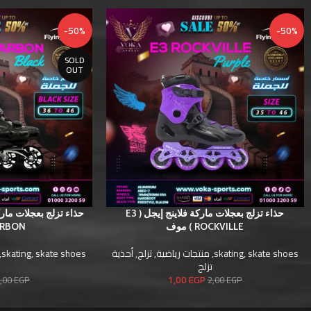
-50%
-50%
SOLD
OUT
حذاء تزلج بعجلات ماركة فلاينج إيجل ( E3
ROCKVILLE ) موف
CARBON ) 
skate shoes
,
skating
,
منتجات رياضية
,
تزلج
,
أحذية
skate shoes
,
skating
,
تزلج
ت
1,00
EGP
,00
EGP
2,00
EGP