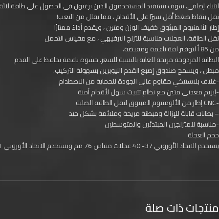
انثناء إضافي. سوف يستفيد المستخدمون الذين يرغبون في الحصول على طاقة لائق
نقل بنقاط ضغط أقل سيرًا على الأقدام ، مما يقلل من التعب!
إطار الألمنيوم المبثوق خفيف الوزن ومتين ، ويقدم أداءً ممتازًا
نقل الطاقة. العجلات مناسبة للتزلج الترفيهي ، مع مقياس التحمل
من 85 أ لتوفير لفة ناعمة ومقبضة.
البطانة المزدوجة مريحة للغاية بالنسبة للسعر. حشوة ناعمة تحافظ على القدم
مبطن ، ويسمح صندوق إصبع القدم النيوبرين بسهولة التركيب.
-غلاف بلاستيكي مقاوم عالي الجودة للحماية من الاصطدام
-إبزيم معدني متين مع نظام تثبيت سهل لأقدام آمنة
-CNC إطار من الألومنيوم المبثوق لنقل الطاقة الصلبة
– بطانات قابلة للإزالة ومبطنة مريحة وملائمة بشكل جيد
-مناسبة للمتزلجين المبتدئين والمتوسطين
حجم العجلة
يستخدم الاتحاد الأوروبي 37- 40 عجلات مقاس 76 مم ويستخدم الاتحاد الأوروبي 41-46 عجلات مقاس 80 مم.
منتجات ذات صلة