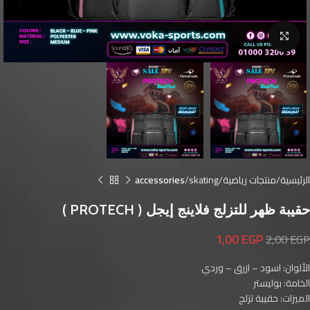
Click to enlarge
الرئيسية
منتجات رياضية
skating
accessories
حقيبة ظهر للتزلج فلاينج إيجل ( PROTECH )
1,00
EGP
2,00
EGP
الألوان: اسود – ازرق – وردي
الخامة: بوليستر
الميزات: حقيبة تزلج