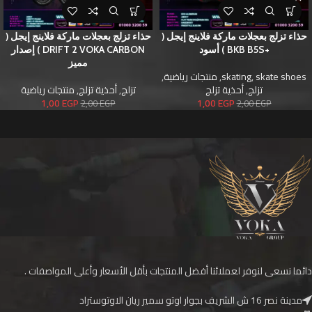
حذاء تزلج بعجلات ماركة فلاينج إيجل (
حذاء تزلج بعجلات ماركة فلاينج إيجل (
+BKB B5S ) أسود
DRIFT 2 VOKA CARBON ) إصدار
مميز
skate shoes
,
skating
,
منتجات رياضية
,
تزلج
,
أحذية تزلج
تزلج
,
أحذية تزلج
,
منتجات رياضية
1,00
EGP
1,00
EGP
2,00
EGP
2,00
EGP
دائما نسعى لنوفر لعملائنا أفضل المنتجات بأقل الأسعار وأعلى المواصفات .
مدينة نصر 16 ش الشريف بجوار اوتو سمير ريان الاوتوستراد