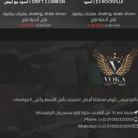
E3 ROCKVILLE ) أسود
DRIFT 2 CARBON ) أسود مع أبيض
skate shoes
,
skating
,
منتجات رياضية
,
skate shoes
,
skating
,
منتجات رياضية
,
تزلج
,
أحذية تزلج
تزلج
,
أحذية تزلج
1,00
EGP
1,00
EGP
2,00
EGP
2,00
EGP
دائما نسعى لنوفر لعملائنا أفضل المنتجات بأقل الأسعار وأعلى المواصفات .
مدينة نصر 16 ش الشريف بجوار اوتو سمير ريان الاوتوستراد
Phone: (+2) 01000320059
WhatsApp: (+2) 01000320059