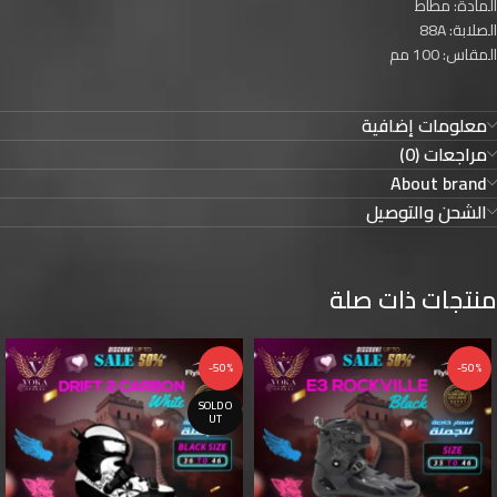
المادة: مطاط
الصلابة: 88A
المقاس: 100 مم
معلومات إضافية
مراجعات (0)
About brand
الشحن والتوصيل
منتجات ذات صلة
-50%
-50%
SOLD O
UT