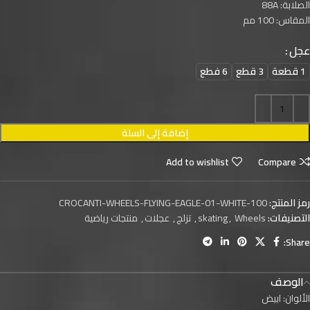
الصلابة: 88A
المقاس: 100 مم
عجل
1 قطعة
3 قطع
6 فطع
إضافة إلى السلة
Add to wishlist
Compare
رمز المنتج:
CROCANTI-WHEELS-FLYING-EAGLE-01-WHITE-100
التصنيفات:
Wheels
,
skating
,
تزلج
,
عجلات
,
منتجات رياضية
Share:
الوصف
الألوان: ابيض