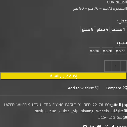
الصلابة: 88A
المقاس: 72مم – 76 مم – 80 مم
عجل
1 قطعة
4 قطع
8 قطع
حجم
72مم
76مم
80مم
إضافة إلى السلة
Add to wishlist
Compare
رمز المنتج:
LAZER-WHEELS-LED-ULTRA-FLYING-EAGLE-01-RED-72-76-80
التصنيفات:
Wheels
,
skating
,
تزلج
,
عجلات
,
منتجات رياضية
الوسم:
وصل-حديثاً
Share: