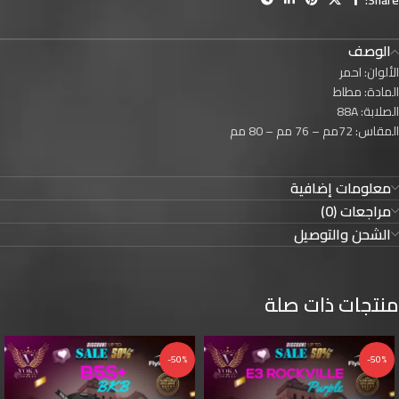
الوصف
الألوان: احمر
المادة: مطاط
الصلابة: 88A
المقاس: 72مم – 76 مم – 80 مم
معلومات إضافية
مراجعات (0)
الشحن والتوصيل
منتجات ذات صلة
-50%
-50%