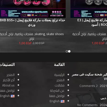
حذاء تزلج بعجلات ماركة فلاينج إيجل ( E3
 أسود
وردي
منتجات رياضية
,
تزلج
,
أحذية
skate shoes
,
skating
,
منتجات رياضية
,
تزلج
,
أحذية
زلج
تزلج
1,00
EGP
1,00
EGP
2,00
EGP
2
القائمة
التصنيفات
الرئيسية
المتجر
بر شحنة سكيت فى مصر
المتجر
أخر الأخبار
مقالات
About us
2 Comments
2021
عن الشركة
تواصل معنا
تواصل معنا
English
 دبى
English
No Comments
2024