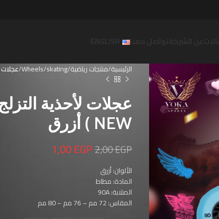
لات
عن الشركة
تواصل معنا
ENGLISH
الرئيسية
منتجات رياضية
skating
Wheels
عجلات لأحذي
NEW ) أزرق
1,00
EGP
2,00
EGP
الألوان: أزرق
المادة: مطاط
الصلابة: 90A
المقاس: 72 مم – 76 مم – 80 مم