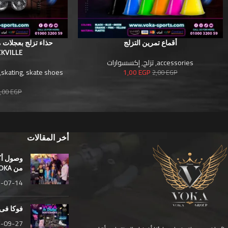
أقماع تمرين التزلج
ROCKVILLE )
accessories
,
تزلج
,
إكسسوارات
,
skating
,
skate shoes
1,00
EGP
2,00
EGP
ت
,00
EGP
أخر المقالات
وصول أك
من VOKA
-07-14
فوكا فى
-09-27