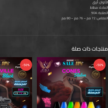
الألوان: أزرق
المادة: مطاط
الصلابة: 90A
المقاس: 72 مم – 76 مم – 80 مم
منتجات ذات صلة
-50%
-50%