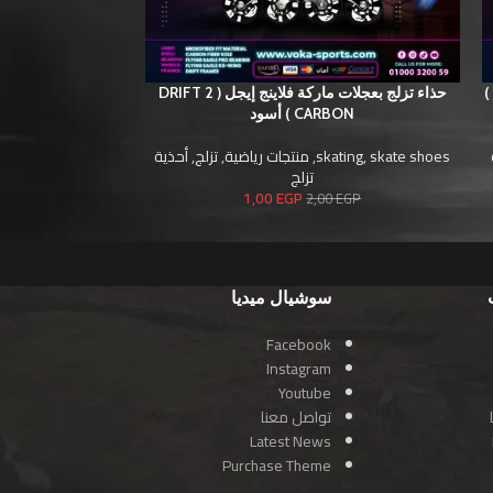
حذاء تزلج بعجلات ماركة فلاينج إيجل ( +BKB B5S )
حذاء تزلج بعجلات ماركة فلاينج إيجل ( DRIFT 2
CARBON ) أسود
VOKA CARBON ) 
skate shoes
,
skating
,
منتجات رياضية
,
تزلج
,
أحذية
تزلج
,
أحذية
تزلج
EGP
1,00
EGP
2,00
EGP
سوشيال ميديا
Facebook
Instagram
Youtube
تواصل معنا
Latest News
Purchase Theme