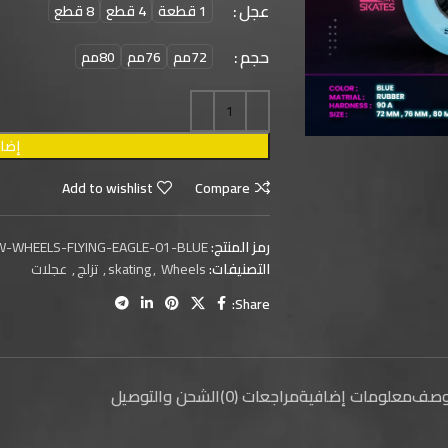
عجل
1 قطعة
4 قطع
8 قطع
حجم
72مم
76مم
80مم
إضاف
Add to wishlist
Compare
رمز المنتج:
W-WHEELS-FLYING-EAGLE-01-BLUE
التصنيفات:
Wheels
,
skating
,
تزلج
,
عجلات
Share:
وصف
معلومات إضافية
مراجعات (0)
الشحن والتوصيل