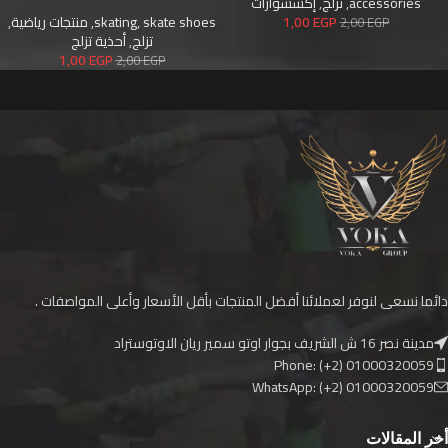
accessories
,
تزلج
,
إكسسوارات
EGP
1,00
skate shoes
,
skating
,
منتجات رياضية
,
2,00
EGP
تزلج
,
أحذية تزلج
1,00
EGP
2,00
EGP
دائما نسعى لنوفر لعملائنا أفضل المنتجات بأقل الأسعار وأعلى المواصفات .
مدينة نصر 16 ش الشريف بجوار اوتو سمير ريان الاوتوستراد
Phone: (+2) 01000320059
WhatsApp: (+2) 01000320059
أخر المقالات