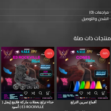
مراجعات (0)
الشحن والتوصيل
منتجات ذات صلة
-50%
-50%
أقماع تمرين التزلج
حذاء تزلج بعجلات ماركة فلاينج إيجل (
E3 ROCKVILLE ) أسود